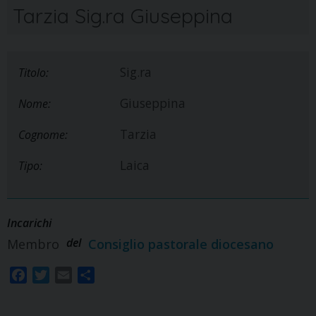
Tarzia Sig.ra Giuseppina
Sig.ra
Titolo:
Giuseppina
Nome:
Tarzia
Cognome:
Laica
Tipo:
Incarichi
del
Membro
Consiglio pastorale diocesano
F
T
E
S
a
w
m
h
c
i
a
a