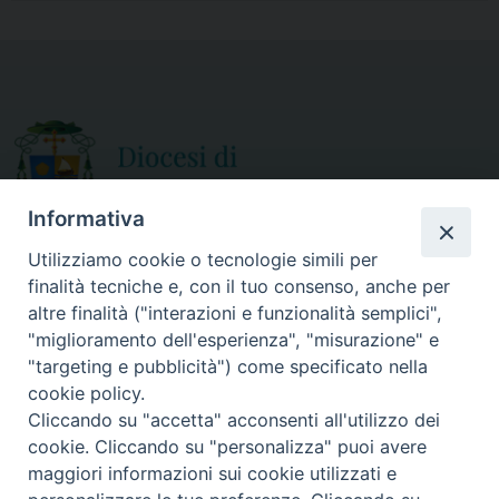
e
t
i
r
b
t
l
e
o
e
o
r
k
Informativa
Utilizziamo cookie o tecnologie simili per
finalità tecniche e, con il tuo consenso, anche per
CURIA DIOCESANA
altre finalità ("interazioni e funzionalità semplici",
ORARIO APERTURA
Via Episcopio, 15
"miglioramento dell'esperienza", "misurazione" e
Mercoledì e Sabato
89852 MILETO (VV)
"targeting e pubblicità") come specificato nella
dalle 10.00 alle 12.30
Telefono:
0963.338 080
cookie policy.
em@il:
curia@diocesimileto.it
Cliccando su "accetta" acconsenti all'utilizzo dei
cookie. Cliccando su "personalizza" puoi avere
maggiori informazioni sui cookie utilizzati e