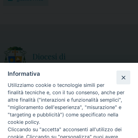
k
Informativa
Utilizziamo cookie o tecnologie simili per
finalità tecniche e, con il tuo consenso, anche per
CURIA DIOCESANA
altre finalità ("interazioni e funzionalità semplici",
ORARIO APERTURA
Via Episcopio, 15
"miglioramento dell'esperienza", "misurazione" e
Mercoledì e Sabato
89852 MILETO (VV)
"targeting e pubblicità") come specificato nella
dalle 10.00 alle 12.30
Telefono:
0963.338 080
cookie policy.
em@il:
curia@diocesimileto.it
Cliccando su "accetta" acconsenti all'utilizzo dei
cookie. Cliccando su "personalizza" puoi avere