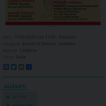
11/02/2025
ore 17.00 - Paravati
Data:
Eventi in Diocesi, Giubileo
Categorie:
Calabria
Regione:
Italia
Paese:
F
T
E
S
a
w
m
h
c
i
a
a
e
t
i
r
b
t
l
e
o
e
giu11feb
o
r
giubileo11feb