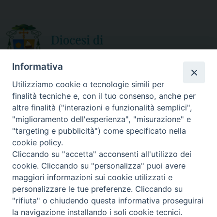
Informativa
Utilizziamo cookie o tecnologie simili per
finalità tecniche e, con il tuo consenso, anche per
CURIA DIOCESANA
altre finalità ("interazioni e funzionalità semplici",
ORARIO APERTURA
Via Episcopio, 15
"miglioramento dell'esperienza", "misurazione" e
Mercoledì e Sabato
89852 MILETO (VV)
"targeting e pubblicità") come specificato nella
dalle 10.00 alle 12.30
Telefono:
0963.338 080
cookie policy.
em@il:
curia@diocesimileto.it
Cliccando su "accetta" acconsenti all'utilizzo dei
cookie. Cliccando su "personalizza" puoi avere
maggiori informazioni sui cookie utilizzati e
personalizzare le tue preferenze. Cliccando su
"rifiuta" o chiudendo questa informativa proseguirai
Copyright © 2019 Diocesi di Mileto-Nicotera-Tropea - Tutti i diritti
la navigazione installando i soli cookie tecnici.
riservati. - Note legali - Privacy policy