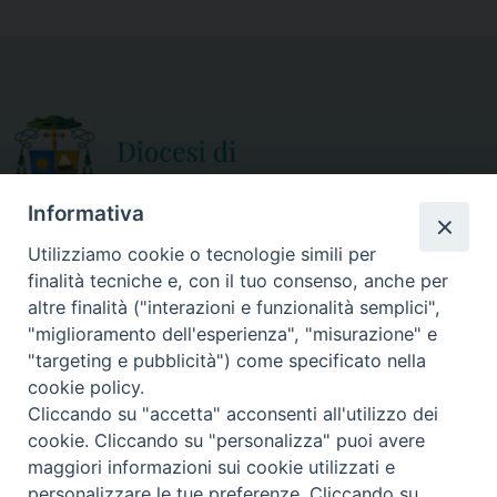
e
t
i
r
b
t
l
e
o
e
o
r
k
Informativa
Utilizziamo cookie o tecnologie simili per
finalità tecniche e, con il tuo consenso, anche per
CURIA DIOCESANA
altre finalità ("interazioni e funzionalità semplici",
ORARIO APERTURA
Via Episcopio, 15
"miglioramento dell'esperienza", "misurazione" e
Mercoledì e Sabato
89852 MILETO (VV)
"targeting e pubblicità") come specificato nella
dalle 10.00 alle 12.30
Telefono:
0963.338 080
cookie policy.
em@il:
curia@diocesimileto.it
Cliccando su "accetta" acconsenti all'utilizzo dei
cookie. Cliccando su "personalizza" puoi avere
maggiori informazioni sui cookie utilizzati e
personalizzare le tue preferenze. Cliccando su