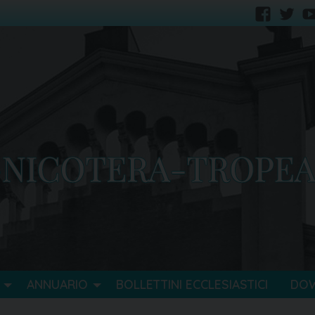
faceb
tw
ANNUARIO
BOLLETTINI ECCLESIASTICI
DO