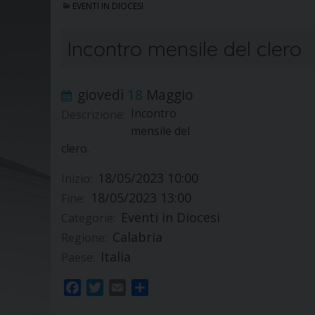
EVENTI IN DIOCESI
Incontro mensile del clero
giovedì
18
Maggio
Incontro
Descrizione:
mensile del
clero.
18/05/2023 10:00
Inizio:
18/05/2023 13:00
Fine:
Eventi in Diocesi
Categorie:
Calabria
Regione:
Italia
Paese:
F
T
E
S
a
w
m
h