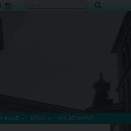
ook
itter
youtube
instagram
WNLOAD
NEWS
APPUNTAMENTI