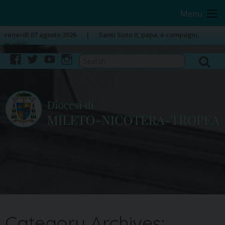
Skip
Image 01
Menu
to
content
venerdì 07 agosto 2026
Santi Sisto II, papa, e compagni,
martiri
facebook
twitter
youtube
instagram
Category Archives: