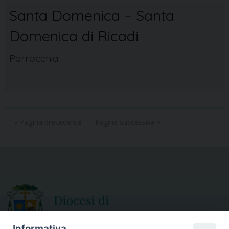
Santa Domenica – Santa
Domenica di Ricadi
Parrocchia
« Pagina precedente
Pagina successiva »
Informativa