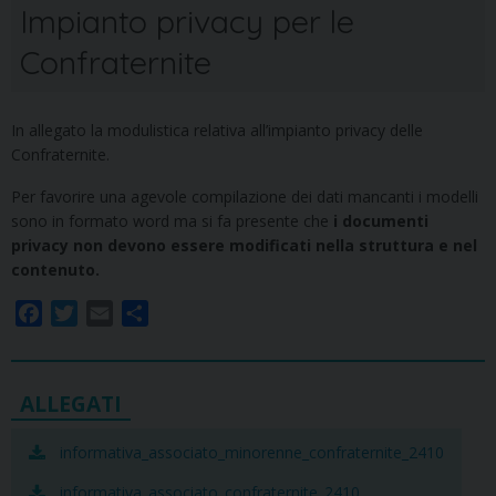
Impianto privacy per le
Confraternite
In allegato la modulistica relativa all’impianto privacy delle
Confraternite.
Per favorire una agevole compilazione dei dati mancanti i modelli
sono in formato word ma si fa presente che
i documenti
privacy non devono essere modificati nella struttura e nel
contenuto.
F
T
E
S
a
w
m
h
c
i
a
a
e
t
i
r
b
t
l
e
o
e
informativa_associato_minorenne_confraternite_2410
o
r
informativa_associato_confraternite_2410