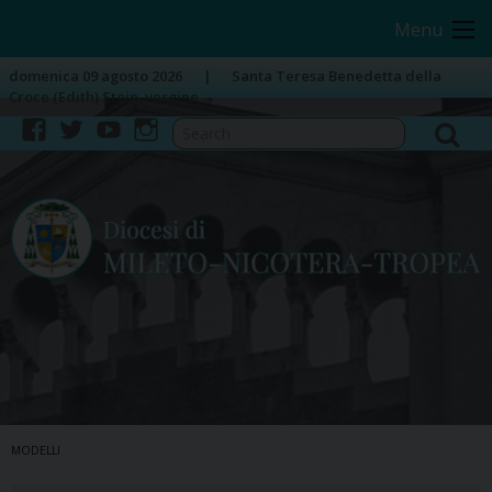
Skip
Image 01
Menu
to
content
domenica 09 agosto 2026
Santa Teresa Benedetta della
Croce (Edith) Stein, vergine
facebook
twitter
youtube
instagram
MODELLI