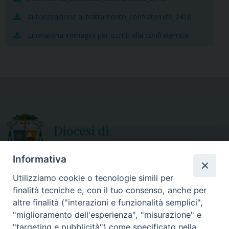
k
autorizzazione al trattamento_confraternite_2410
Liberatoria immagini per iscritti alla confraternita
Informativa
Utilizziamo cookie o tecnologie simili per
finalità tecniche e, con il tuo consenso, anche per
CURIA DIOCESANA
altre finalità ("interazioni e funzionalità semplici",
ORARIO APERTURA
Via Episcopio, 15
"miglioramento dell'esperienza", "misurazione" e
Mercoledì e Sabato
89852 MILETO (VV)
"targeting e pubblicità") come specificato nella