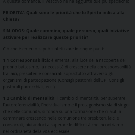
A questa domanda, il Vescovo ne ha aggiunte due più specifiche:
PRIORITA’: Quali sono le priorità che lo Spirito indica alla
Chiesa?
SIN-ODOS: Quale cammino, quale percorso, quali iniziative
attivare per realizzare queste priorità?
Ciò che è emerso si può sintetizzare in cinque punti:
1.1 Corresponsabilità:
è emersa, alla luce della riscoperta del
proprio battesimo, la necessità di crescere nella corresponsabilità
tra laici, presbiteri e consacrati soprattutto attraverso gli
organismi di partecipazione (Consigli pastorali dell’UP, Consigli
pastorali parrocchiali, ecc.).
1.2 Cambio di mentalità
: il cambio di mentalità, per superare
l’autoreferenzialità, l’individualismo e il protagonismo sia di singoli
che delle comunità, si fonda su una formazione che ci aiuti a
camminare crescendo nella comunione tra presbiteri, laici e
consacrati, aiutandoci a superare le difficoltà che incontriamo
nell’ordinarietà della vita ecclesiale.