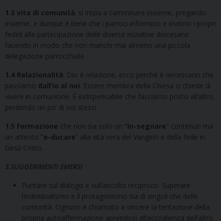
1.3 vita di comunità
: si inizia a camminare insieme, pregando
insieme, e dunque è bene che i parroci informino e invitino i propri
fedeli alla partecipazione delle diverse iniziative diocesane
facendo in modo che non manchi mai almeno una piccola
delegazione parrocchiale.
1.4 Relazionalità
: Dio è relazione, ecco perché è necessario che
passiamo
dall’io al noi
. Essere membra della Chiesa ci chiede di
vivere in comunione. È indispensabile che facciamo posto all’altro,
perdendo un po’ di noi stessi.
1.5
Formazione
che non sia solo un
“in-segnare
” contenuti ma
un attento
“e-ducare
” alla vita vera del Vangelo e della fede in
Gesù Cristo.
3.SUGGERIMENTI EMERSI
Puntare sul dialogo e sull’ascolto reciproco. Superare
l’individualismo e il protagonismo sia di singoli che delle
comunità. Ognuno è chiamato a vincere la tentazione della
propria autoaffermazione aprendosi all’accoglienza dell’altro.