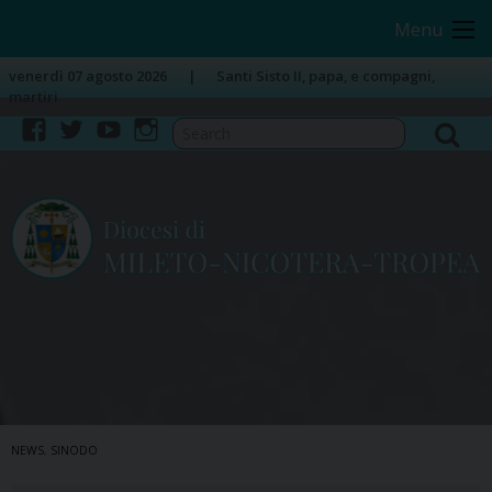
Skip
Image 01
Image 02
Menu
to
content
venerdì 07 agosto 2026
Santi Sisto II, papa, e compagni,
martiri
facebook
twitter
youtube
instagram
NEWS
,
SINODO