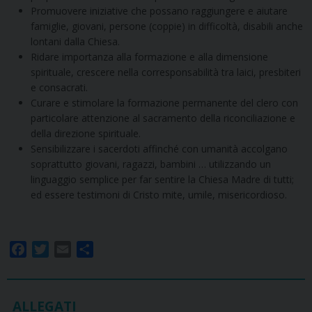
Promuovere iniziative che possano raggiungere e aiutare
famiglie, giovani, persone (coppie) in difficoltà, disabili anche
lontani dalla Chiesa.
Ridare importanza alla formazione e alla dimensione
spirituale, crescere nella corresponsabilità tra laici, presbiteri
e consacrati.
Curare e stimolare la formazione permanente del clero con
particolare attenzione al sacramento della riconciliazione e
della direzione spirituale.
Sensibilizzare i sacerdoti affinché con umanità accolgano
soprattutto giovani, ragazzi, bambini … utilizzando un
linguaggio semplice per far sentire la Chiesa Madre di tutti;
ed essere testimoni di Cristo mite, umile, misericordioso.
F
T
E
S
a
w
m
h
c
i
a
a
e
t
i
r