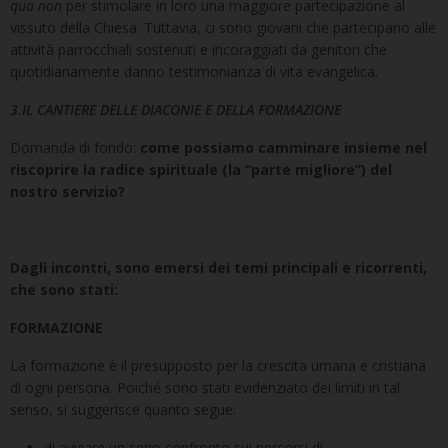
qua non
per stimolare in loro una maggiore partecipazione al
vissuto della Chiesa. Tuttavia, ci sono giovani che partecipano alle
attività parrocchiali sostenuti e incoraggiati da genitori che
quotidianamente danno testimonianza di vita evangelica.
3.IL CANTIERE DELLE DIACONIE E DELLA FORMAZIONE
Domanda di fondo:
come possiamo camminare insieme nel
riscoprire la radice spirituale (la “parte migliore”) del
nostro servizio?
Dagli incontri, sono emersi dei temi principali e ricorrenti,
che sono stati:
FORMAZIONE
La formazione è il presupposto per la crescita umana e cristiana
di ogni persona. Poiché sono stati evidenziato dei limiti in tal
senso, si suggerisce quanto segue:
di avviare un serio confronto sui percorsi di