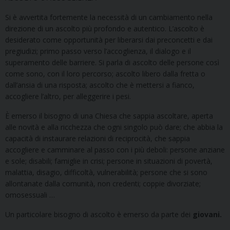
Si è avvertita fortemente la necessità di un cambiamento nella
direzione di un ascolto più profondo e autentico. L’ascolto è
desiderato come opportunità per liberarsi dai preconcetti e dai
pregiudizi; primo passo verso l’accoglienza, il dialogo e il
superamento delle barriere. Si parla di ascolto delle persone così
come sono, con il loro percorso; ascolto libero dalla fretta o
dall’ansia di una risposta; ascolto che è mettersi a fianco,
accogliere l’altro, per alleggerire i pesi.
È emerso il bisogno di una Chiesa che sappia ascoltare, aperta
alle novità e alla ricchezza che ogni singolo può dare; che abbia la
capacità di instaurare relazioni di reciprocità, che sappia
accogliere e camminare al passo con i più deboli: persone anziane
e sole; disabili; famiglie in crisi; persone in situazioni di povertà,
malattia, disagio, difficoltà, vulnerabilità; persone che si sono
allontanate dalla comunità, non credenti; coppie divorziate;
omosessuali …
Un particolare bisogno di ascolto è emerso da parte dei
giovani.