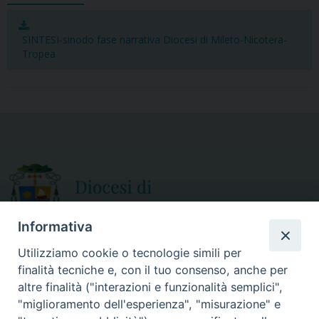
b
t
l
e
o
e
o
r
SINTESI-sinodo fase narrativa Diocesi di Mileto-Nicotera-
Tropea
k
Informativa
Utilizziamo cookie o tecnologie simili per
finalità tecniche e, con il tuo consenso, anche per
CURIA DIOCESANA
altre finalità ("interazioni e funzionalità semplici",
ORARIO APERTURA
Via Episcopio, 15
"miglioramento dell'esperienza", "misurazione" e
Mercoledì e Sabato
89852 MILETO (VV)