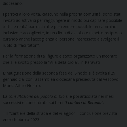
diocesano.
I parroci a loro volta, ciascuno nella propria comunità, sono stati
invitati ad attivarsi per raggiungere in modo più capillare possibile
tutte le realtà parrocchiali e per rendere possibile un cammino
inclusivo e accogliente, in un clima di ascolto e rispetto reciproco
curando anche l’accoglienza di persone interessate a svolgere il
ruolo di “facilitatori”.
Per la formazione di tali figure è stato organizzato un incontro
che si è svolto presso la “Villa della Gioia”, in Paravati.
L’inaugurazione della seconda fase del Sinodo si è svolta il 29
gennaio c.a. con l’assemblea diocesana presieduta dal Vescovo
Mons. Attilio Nostro.
La
consultazione del popolo di Dio
si è poi articolata nei mesi
successivi e concentrata sui temi
“I cantieri di Betania”:
– Il “cantiere della strada e del villaggio” – conclusione prevista
entro febbraio 2023