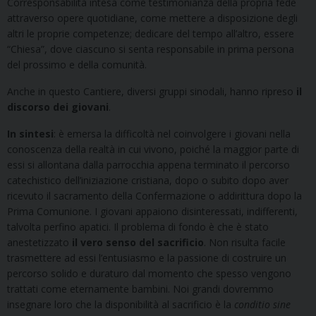
Corresponsabilità intesa come testimonianza della propria fede
attraverso opere quotidiane, come mettere a disposizione degli
altri le proprie competenze; dedicare del tempo all’altro, essere
“Chiesa”, dove ciascuno si senta responsabile in prima persona
del prossimo e della comunità.
Anche in questo Cantiere, diversi gruppi sinodali, hanno ripreso
il
discorso dei giovani
.
In sintesi
: è emersa la difficoltà nel coinvolgere i giovani nella
conoscenza della realtà in cui vivono, poiché la maggior parte di
essi si allontana dalla parrocchia appena terminato il percorso
catechistico dell’iniziazione cristiana, dopo o subito dopo aver
ricevuto il sacramento della Confermazione o addirittura dopo la
Prima Comunione. I giovani appaiono disinteressati, indifferenti,
talvolta perfino apatici. Il problema di fondo è che è stato
anestetizzato
il vero senso del sacrificio
. Non risulta facile
trasmettere ad essi l’entusiasmo e la passione di costruire un
percorso solido e duraturo dal momento che spesso vengono
trattati come eternamente bambini. Noi grandi dovremmo
insegnare loro che la disponibilità al sacrificio è la
conditio sine