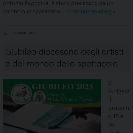
Antonio Pagnotta, è stato preceduto da un
incontro preparatorio …
Continue reading
»
10 FEBBRAIO 2025
Giubileo diocesano degli artisti
e del mondo dello spettacolo
Si
svolgerà
il
prossim
o 15 e
16
febbrai