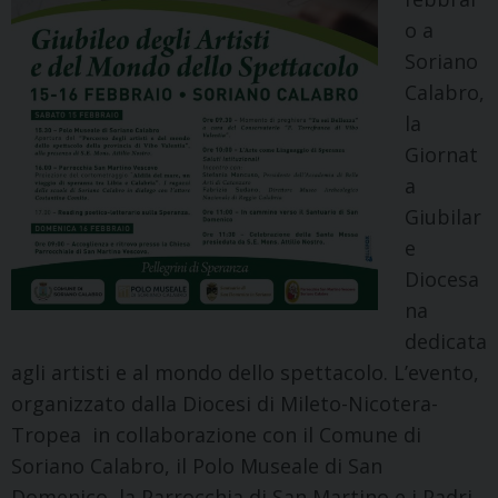
o a
Soriano
Calabro,
la
Giornat
a
Giubilar
e
Diocesa
na
dedicata
agli artisti e al mondo dello spettacolo. L’evento,
organizzato dalla Diocesi di Mileto-Nicotera-
Tropea in collaborazione con il Comune di
Soriano Calabro, il Polo Museale di San
Domenico, la Parrocchia di San Martino e i Padri