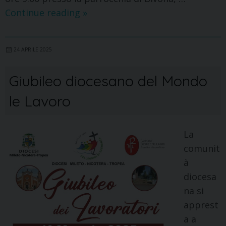
Continue reading
»
24 APRILE 2025
Giubileo diocesano del Mondo
le Lavoro
La
comunit
à
diocesa
na si
apprest
a a