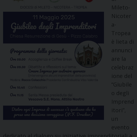
Mileto-
Nicoter
a-
Tropea
è lieta di
annunci
are la
celebraz
ione del
“Giubile
o degli
Imprend
itori”,
un
evento
dedicato al dialogo su iniziative imprenditoriali a