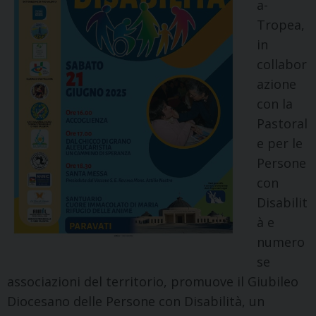
a-
Tropea,
in
collabor
azione
con la
Pastoral
e per le
Persone
con
Disabilit
à e
numero
se
associazioni del territorio, promuove il Giubileo
Diocesano delle Persone con Disabilità, un