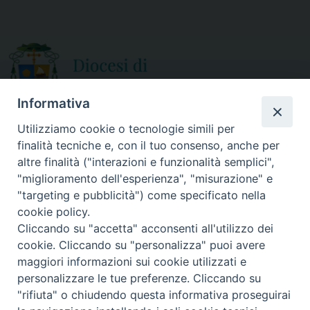
Informativa
Utilizziamo cookie o tecnologie simili per
finalità tecniche e, con il tuo consenso, anche per
CURIA DIOCESANA
altre finalità ("interazioni e funzionalità semplici",
ORARIO APERTURA
Via Episcopio, 15
"miglioramento dell'esperienza", "misurazione" e
Mercoledì e Sabato
89852 MILETO (VV)
"targeting e pubblicità") come specificato nella
dalle 10.00 alle 12.30
Telefono:
0963.338 080
cookie policy.
em@il:
curia@diocesimileto.it
Cliccando su "accetta" acconsenti all'utilizzo dei
cookie. Cliccando su "personalizza" puoi avere
maggiori informazioni sui cookie utilizzati e
personalizzare le tue preferenze. Cliccando su
"rifiuta" o chiudendo questa informativa proseguirai
Copyright © 2019 Diocesi di Mileto-Nicotera-Tropea - Tutti i diritti